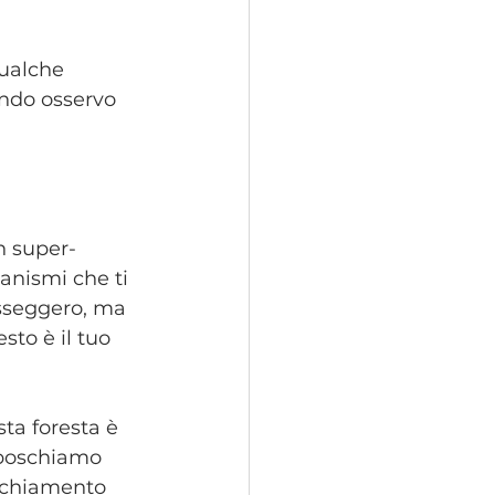
qualche 
ando osservo 
n super-
anismi che ti 
sseggero, ma 
to è il tuo 
a foresta è 
isboschiamo 
ecchiamento 