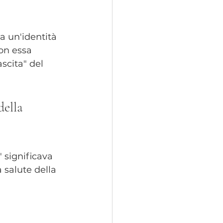
a un'identità 
con essa 
scita" del 
ella 
" significava 
 salute della 