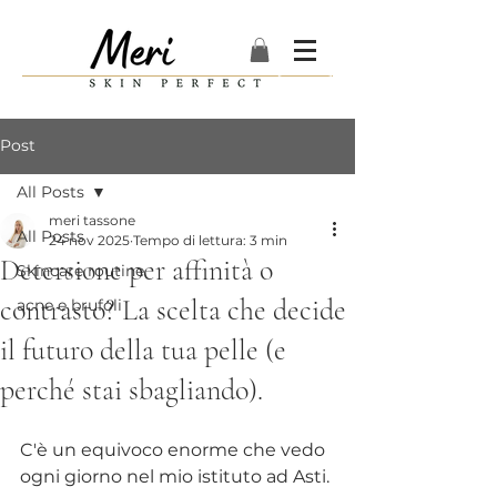
Post
All Posts
meri tassone
All Posts
24 nov 2025
Tempo di lettura: 3 min
Detersione per affinità o
Skincare routine
contrasto? La scelta che decide
acne e brufoli
il futuro della tua pelle (e
perché stai sbagliando).
C'è un equivoco enorme che vedo 
ogni giorno nel mio istituto ad Asti.