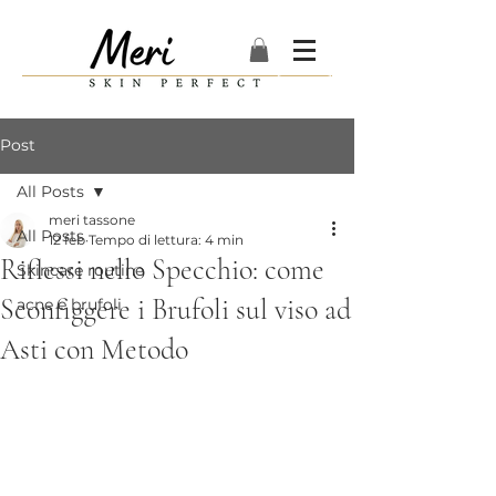
Post
All Posts
meri tassone
All Posts
12 feb
Tempo di lettura: 4 min
Riflessi nello Specchio: come
Skincare routine
Sconfiggere i Brufoli sul viso ad
acne e brufoli
Asti con Metodo