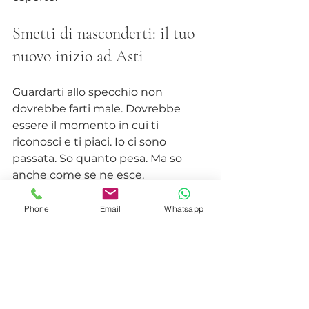
Smetti di nasconderti: il tuo 
nuovo inizio ad Asti
Guardarti allo specchio non 
dovrebbe farti male. Dovrebbe 
essere il momento in cui ti 
riconosci e ti piaci. Io ci sono 
passata. So quanto pesa. Ma so 
anche come se ne esce.
Non devi rassegnarti ad avere i 
Phone
Email
Whatsapp
brufoli sul viso
 per sempre. Devi 
solo smettere di improvvisare e 
affidarti a un metodo scientifico, 
costruito su misura per te.
Hai due strade ora: Continuare a 