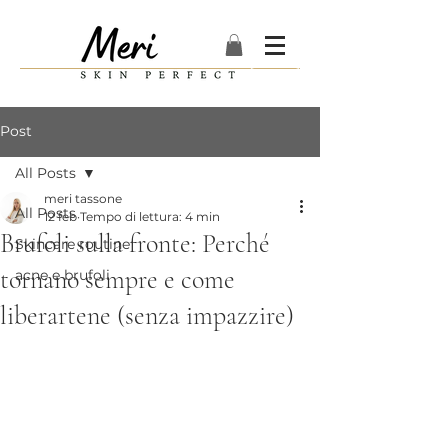
Post
All Posts
meri tassone
All Posts
12 feb
Tempo di lettura: 4 min
Brufoli sulla fronte: Perché
Skincare routine
tornano sempre e come
acne e brufoli
liberartene (senza impazzire)