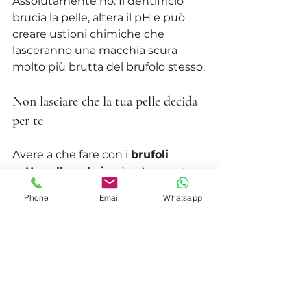
Assolutamente no. Il dentifricio 
brucia la pelle, altera il pH e può 
creare ustioni chimiche che 
lasceranno una macchia scura 
molto più brutta del brufolo stesso.
Non lasciare che la tua pelle decida 
per te
Avere a che fare con i 
brufoli 
sottopelle sul viso
 è estenuante. 
Lo so perché l'ho vissuto. Ti guardi 
Phone
Email
Whatsapp
allo specchio e vedi solo quel 
rilievo. Ti senti insicura.
Ma non devi rassegnarti a coprirli 
con chili di fondotinta (che 
peggiorano la situazione). 
La tua pelle può cambiare, se sai 