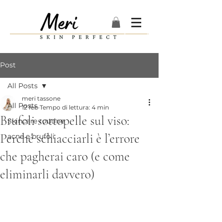
Post
All Posts
meri tassone
All Posts
12 feb
Tempo di lettura: 4 min
Brufoli sottopelle sul viso:
Skincare routine
Perché schiacciarli è l’errore
acne e brufoli
che pagherai caro (e come
eliminarli davvero)